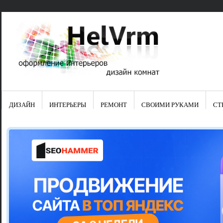
ДИЗАЙН
ИНТЕРЬЕРЫ
РЕМОНТ
СВОИМИ РУКАМИ
СТ
Свежие зап
Яркая синяя
цвет в интер
Японские ку
Черно-оранж
Элитные кух
Элитная пос
Шкаф-пенал 
Электропров
Что предста
Школа ремо
Черно-белая
Электрическ
Фасады для
сотворят чу
Шьем шторы
Чем отмыть 