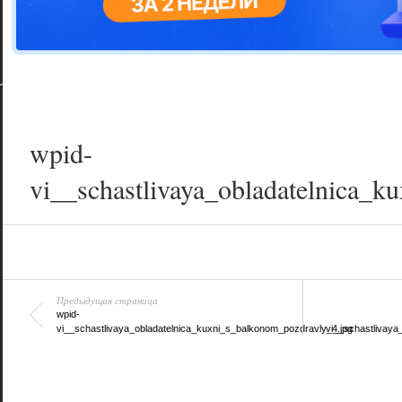
Цветовая га
варианта
wpid-
vi__schastlivaya_obladatelnica_k
Предыдущая страница
wpid-
vi__schastlivaya_obladatelnica_kuxni_s_balkonom_pozdravly_4.jpg
vi__schastlivaya