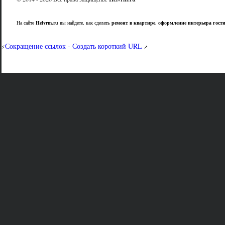
На сайте
Helvrm.ru
вы найдете, как сделать
ремонт в квартире
,
оформление интерьера гост
Сокращение ссылок - Создать короткий URL
⚡
↗