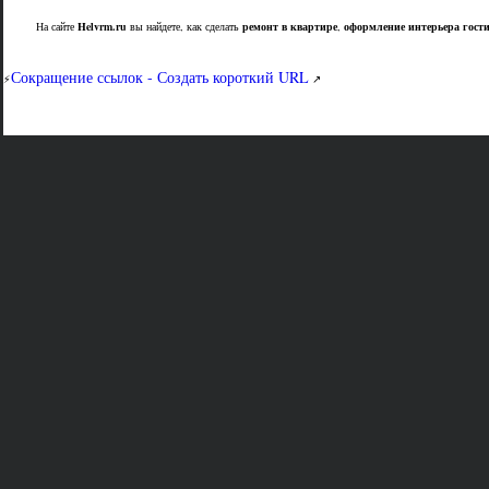
На сайте
Helvrm.ru
вы найдете, как сделать
ремонт в квартире
,
оформление интерьера гост
Сокращение ссылок - Создать короткий URL
⚡
↗