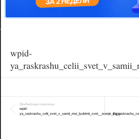
Цветовая га
варианта
wpid-
ya_raskrashu_celii_svet_v_samii_
Предыдущая страница
wpid-
ya_raskrashu_celii_svet_v_samii_moi_lyubimii_cvet__oranje_8.jpg
ya_raskrashu_cel