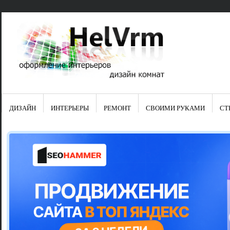
ДИЗАЙН
ИНТЕРЬЕРЫ
РЕМОНТ
СВОИМИ РУКАМИ
СТ
Свежие зап
Яркая синяя
цвет в интер
Японские ку
Черно-оранж
Элитные кух
Элитная пос
Шкаф-пенал 
Электропров
Что предста
Школа ремо
Черно-белая
Электрическ
Фасады для
сотворят чу
Шьем шторы
Чем отмыть 