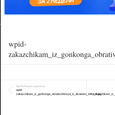
Цветовая га
варианта
wpid-
zakazchikam_iz_gonkonga_obrativ
Предыдущая страница
wpid-
zakazchikam_iz_gonkonga_obrativshimsya_k_dizaineru_klifto_9.jpg
zakazchikam_iz_g