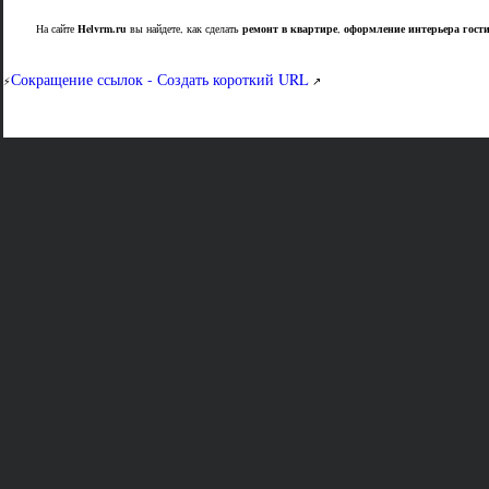
На сайте
Helvrm.ru
вы найдете, как сделать
ремонт в квартире
,
оформление интерьера гост
Сокращение ссылок - Создать короткий URL
⚡
↗