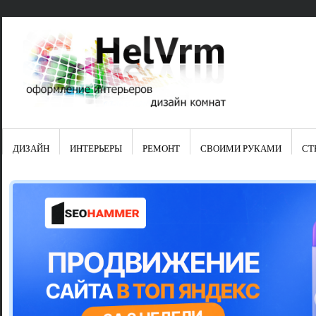
ДИЗАЙН
ИНТЕРЬЕРЫ
РЕМОНТ
СВОИМИ РУКАМИ
СТ
Свежие зап
Яркая синяя
цвет в интер
Японские ку
Черно-оранж
Элитные кух
Элитная пос
Шкаф-пенал 
Электропров
Что предста
Школа ремо
Черно-белая
Электрическ
Фасады для
сотворят чу
Шьем шторы
Чем отмыть 