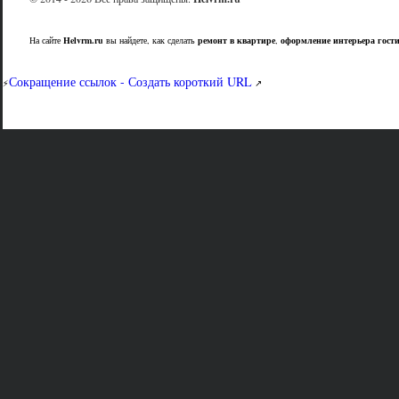
На сайте
Helvrm.ru
вы найдете, как сделать
ремонт в квартире
,
оформление интерьера гост
Сокращение ссылок - Создать короткий URL
⚡
↗