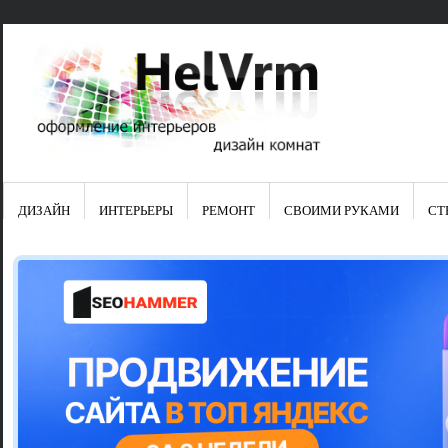
ДИЗАЙН
ИНТЕРЬЕРЫ
РЕМОНТ
СВОИМИ РУКАМИ
СТ
Свежие зап
Яркая синяя
цвет в интер
Японские ку
Черно-оранж
Элитные кух
Элитная пос
Шкаф-пенал 
Электропров
Что предста
Школа ремо
Черно-белая
Электрическ
Фасады для
сотворят чу
Шьем шторы
Чем отмыть 