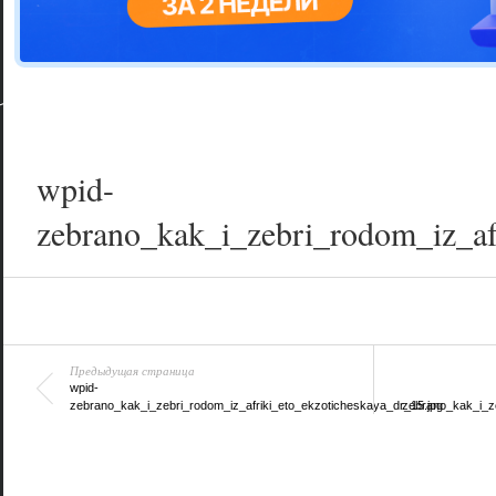
Цветовая га
варианта
wpid-
zebrano_kak_i_zebri_rodom_iz_af
Предыдущая страница
wpid-
zebrano_kak_i_zebri_rodom_iz_afriki_eto_ekzoticheskaya_dr_15.jpg
zebrano_kak_i_ze