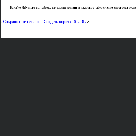
На сайте
Helvrm.ru
вы найдете, как сделать
ремонт в квартире
,
оформление интерьера гост
Сокращение ссылок - Создать короткий URL
⚡
↗