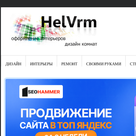
ДИЗАЙН
ИНТЕРЬЕРЫ
РЕМОНТ
СВОИМИ РУКАМИ
СТ
Свежие зап
Яркая синяя
цвет в интер
Японские ку
Черно-оранж
Элитные кух
Элитная пос
Шкаф-пенал 
Электропров
Что предста
Школа ремо
Черно-белая
Электрическ
Фасады для
сотворят чу
Шьем шторы
Чем отмыть 