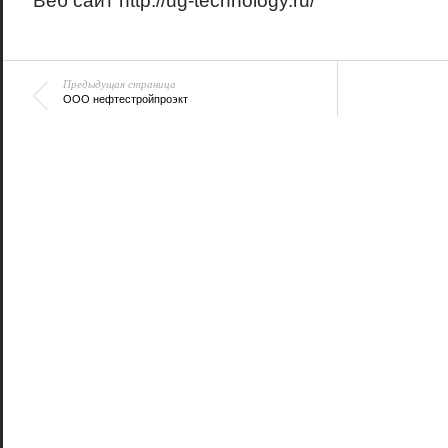
Веб сайт
http://ug-technology.ru/
Предыдущая страница
ООО нефтестройпроэкт