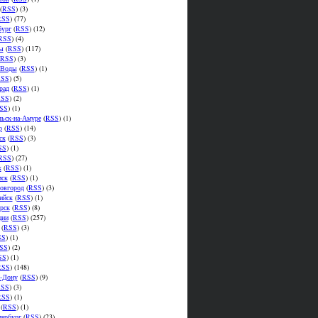
(
RSS
) (3)
RSS
) (77)
бург
(
RSS
) (12)
RSS
) (4)
ы
(
RSS
) (117)
RSS
) (3)
.Воды
(
RSS
) (1)
SS
) (5)
рад
(
RSS
) (1)
SS
) (2)
SS
) (1)
ьск-на-Амуре
(
RSS
) (1)
р
(
RSS
) (14)
ск
(
RSS
) (3)
SS
) (1)
RSS
) (27)
к
(
RSS
) (1)
мск
(
RSS
) (1)
овгород
(
RSS
) (3)
ийск
(
RSS
) (1)
рск
(
RSS
) (8)
ции
(
RSS
) (257)
(
RSS
) (3)
SS
) (1)
SS
) (2)
SS
) (1)
RSS
) (148)
а-Дону
(
RSS
) (9)
SS
) (3)
RSS
) (1)
(
RSS
) (1)
тербург
(
RSS
) (23)