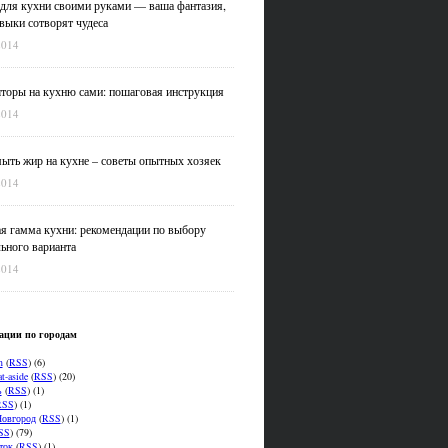
для кухни своими руками — ваша фантазия,
выки сотворят чудеса
2014
оры на кухню сами: пошаговая инструкция
2014
ыть жир на кухне – советы опытных хозяек
2014
я гамма кухни: рекомендации по выбору
ьного варианта
2014
ации по городам
n
(
RSS
) (6)
t-aside
(
RSS
) (20)
ь
(
RSS
) (1)
RSS
) (1)
овгород
(
RSS
) (1)
SS
) (79)
ток
(
RSS
) (1)