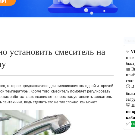
Цветовая гамма кухни: рекомендации по выбору оптимального
варианта
Рекла
но установить смеситель на
Vi
✨
прев
ну
быст
📅 В
приё
слот
🕒 В
тво, которое предназначено для смешивания холодной и горячей
ой температуры. Кроме того, смеситель помогает регулировать
боль
ких работах часто возникает вопрос: как установить смеситель.
загр
 сантехника, ведь сделать это не так сложно, как может
П
💡
по в
каби
✅
На