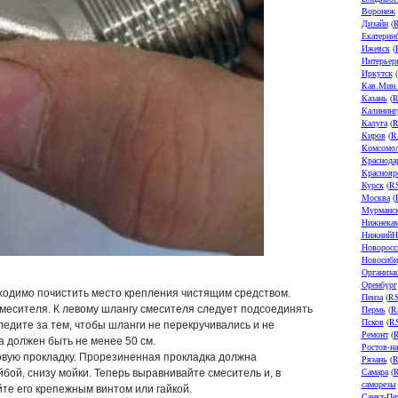
Воронеж
Дизайн
(
Екатерин
Ижевск
(
Интерьер
Иркутск
(
Кав.Мин
Казань
(
R
Калининг
Калуга
(
R
Киров
(
R
Комсомол
Краснода
Краснояр
Курск
(
R
Москва
(
Мурманс
Нижнека
НижнийН
Новоросс
Новосиби
Организа
Оренбург
бходимо почистить место крепления чистящим средством.
Пенза
(
R
смесителя. К левому шлангу смесителя следует подсоединять
Пермь
(
R
Псков
(
R
Следите за тем, чтобы шланги не перекручивались и не
Ремонт
(
а должен быть не менее 50 см.
Ростов-н
овую прокладку. Прорезиненная прокладка должна
Рязань
(
R
Самара
(
бой, снизу мойки. Теперь выравнивайте смеситель и, в
саморезы
йте его крепежным винтом или гайкой.
Санкт-Пе