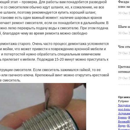
Фасады 
ающий этап – проверка. Для работы вам понадобится разводной
плюс на
е со смесителем обычно идут шланги, но, к сожалению, не все
е шланги, поэтому рекомендуется купить хороший шланг,
30 Окт 
установке есть один важный момент: наличие шаровых кранов
егчает ремонт смесителя, если он понадобится в дальнейшем. В
Шьем шт
ожно легко перекрыть подачу воды к смесителю. При этом подача
30 Окт 
й, благодаря чему во время ремонта можно свободно
демонтажа старого. Очень часто процесс демонтажа усложняется
Чем отм
ти мойки, что может привести к повреждению кухонной мебели и
29 Окт 
 и потертостей нужно обработать специальным химическим
ь прилегает к мебели. Подождав 15-20 минут можно приступать к
Цветова
трукции смесителя. Если смеситель зажимался гайкой, то ее
оптимал
 или гаечного ключа. Крепежный винт можно открутить крестовой
29 Окт 
е смеситель.
Организ
Рубрики
Navigatio
post-forma
Астрахан
Брянск
(
ВеликийН
Видео
(
R
Владивос