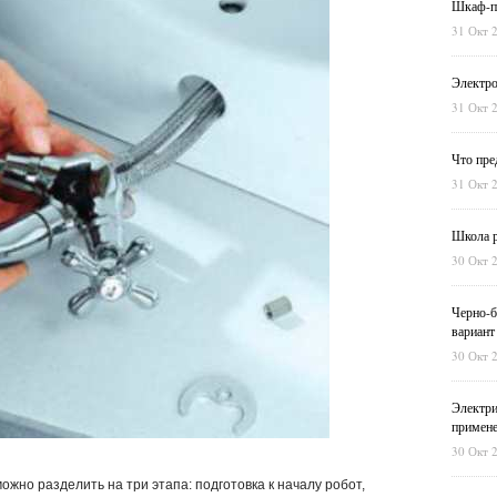
Шкаф-пе
31 Окт 
Электро
31 Окт 
Что пре
31 Окт 
Школа р
30 Окт 
Черно-б
вариант
30 Окт 
Электри
примен
30 Окт 
ожно разделить на три этапа: подготовка к началу робот,