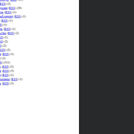
RSS
) (2)
уками
(
RSS
) (20)
оль
(
RSS
) (1)
ый кирпич
(
RSS
) (1)
(
RSS
) (1)
S
) (1)
ль
(
RSS
) (1)
ьство
(
RSS
) (2)
SS
) (1)
SS
) (2)
S
) (2)
RSS
) (2)
к
(
RSS
) (1)
S
) (3)
S
) (311)
к
(
RSS
) (2)
к
(
RSS
) (3)
ц
(
RSS
) (1)
халинск
(
RSS
) (1)
ь
(
RSS
) (3)