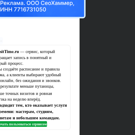
ма
sitTime.ru
— сервис, который
ращает запись в понятный и
рый процесс.
ы создаёте расписание и правила
ма, а клиенты выбирают удобный
 онлайн, без ожидания и звонков.
 результате меньше путаницы,
ше точных визитов и ровная
узка на неделю вперёд.
одходит тем, кто оказывает услуги
ремени: мастерам, студиям,
нетам и небольшим командам.
чать пользоваться сервисом