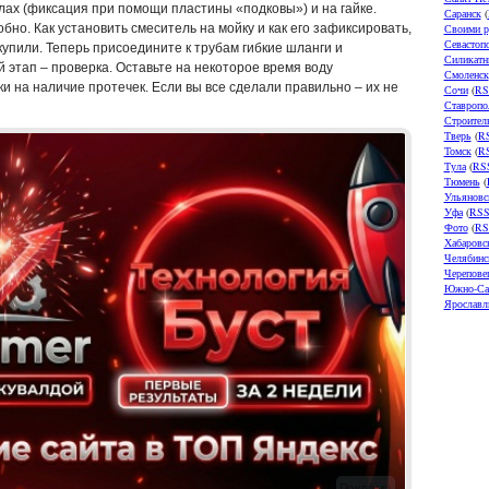
глах (фиксация при помощи пластины «подковы») и на гайке.
Саранск
(
бно. Как установить смеситель на мойку и как его зафиксировать,
Своими р
Севастоп
купили. Теперь присоедините к трубам гибкие шланги и
Силикатн
этап – проверка. Оставьте на некоторое время воду
Смоленск
и на наличие протечек. Если вы все сделали правильно – их не
Сочи
(
RS
Ставропо
Строител
Тверь
(
R
Томск
(
R
Тула
(
RS
Тюмень
(
Ульяновс
Уфа
(
RS
Фото
(
RS
Хабаровс
Челябинс
Черепове
Южно-Са
Ярославл