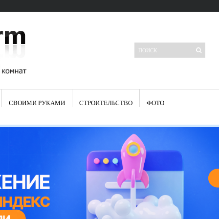
СВОИМИ РУКАМИ
СТРОИТЕЛЬСТВО
ФОТО
Свежие записи
Яркая синяя кухня: как грамотно можно использовать холодный
цвет в интерьере
Японские кухонные ножи: традиции древних самураев
Черно-оранжевая кухня – борьба вкуса или поиск нового
Элитные кухни: стилевые особенности
Элитная посуда для кухни – гордость любой хозяйки
Шкаф-пенал для кухни по инструкции
Электропроводка на кухне: планирование и монтаж
Что представляет собой столовая группа для кухни
Школа ремонта кухни
Черно-белая кухня – дань моде или универсальный вариант дизайна
Электрические вытяжки для кухни:особенности применения
Фасады для кухни своими руками — ваша фантазия, плюс навыки
сотворят чудеса
Шьем шторы на кухню сами: пошаговая инструкция
Чем отмыть жир на кухне – советы опытных хозяек