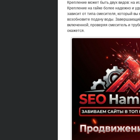
Крепление может быть двух видов: на и
Крепление на гайке более надежно и удо
зависит от типа смесителя, который вы 
возобновите подачу воды. Завершающий 
включенной, проверяя смеситель и трубк
окажется.