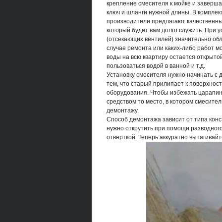
крепление смесителя к мойке и заверш
ключ и шланги нужной длины. В комплект
производители предлагают качественны
который будет вам долго служить. При 
(отсекающих вентилей) значительно обл
случае ремонта или каких-либо работ м
воды на всю квартиру остается открыто
пользоваться водой в ванной и т.д.
Установку смесителя нужно начинать с 
тем, что старый прилипает к поверхнос
оборудования. Чтобы избежать царапин
средством то место, в котором смесител
демонтажу.
Способ демонтажа зависит от типа конс
нужно открутить при помощи разводного
отверткой. Теперь аккуратно вытягивайт