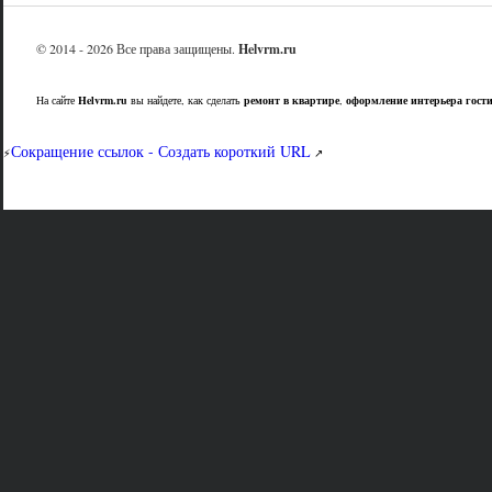
© 2014 - 2026 Все права защищены.
Helvrm.ru
На сайте
Helvrm.ru
вы найдете, как сделать
ремонт в квартире
,
оформление интерьера гост
Сокращение ссылок - Создать короткий URL
⚡
↗