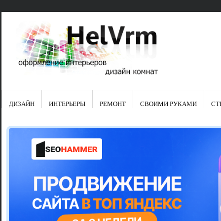
ДИЗАЙН
ИНТЕРЬЕРЫ
РЕМОНТ
СВОИМИ РУКАМИ
СТ
Свежие зап
Яркая синяя
цвет в интер
Японские ку
Черно-оранж
Элитные кух
Элитная пос
Шкаф-пенал 
Электропров
Что предста
Школа ремо
Черно-белая
Электрическ
Фасады для
сотворят чу
Шьем шторы
Чем отмыть 