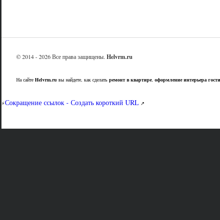
© 2014 - 2026 Все права защищены.
Helvrm.ru
На сайте
Helvrm.ru
вы найдете, как сделать
ремонт в квартире
,
оформление интерьера гост
Сокращение ссылок - Создать короткий URL
⚡
↗