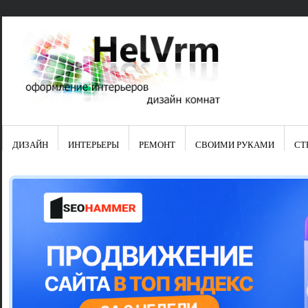
ДИЗАЙН
ИНТЕРЬЕРЫ
РЕМОНТ
СВОИМИ РУКАМИ
СТ
Свежие зап
Яркая синяя
цвет в интер
Японские ку
Черно-оранж
Элитные кух
Элитная пос
Шкаф-пенал 
Электропров
Что предста
Школа ремо
Черно-белая
Электрическ
Фасады для
сотворят чу
Шьем шторы
Чем отмыть 