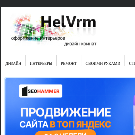
ДИЗАЙН
ИНТЕРЬЕРЫ
РЕМОНТ
СВОИМИ РУКАМИ
СТ
Свежие зап
Яркая синяя
цвет в интер
Японские ку
Черно-оранж
Элитные кух
Элитная пос
Шкаф-пенал 
Электропров
Что предста
Школа ремо
Черно-белая
Электрическ
Фасады для
сотворят чу
Шьем шторы
Чем отмыть 