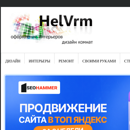
ДИЗАЙН
ИНТЕРЬЕРЫ
РЕМОНТ
СВОИМИ РУКАМИ
СТ
Свежие зап
Яркая синяя
цвет в интер
Японские ку
Черно-оранж
Элитные кух
Элитная пос
Шкаф-пенал 
Электропров
Что предста
Школа ремо
Черно-белая
Электрическ
Фасады для
сотворят чу
Шьем шторы
Чем отмыть 