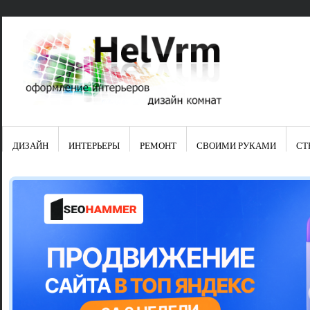
ДИЗАЙН
ИНТЕРЬЕРЫ
РЕМОНТ
СВОИМИ РУКАМИ
СТ
Свежие зап
Яркая синяя
цвет в интер
Японские ку
Черно-оранж
Элитные кух
Элитная пос
Шкаф-пенал 
Электропров
Что предста
Школа ремо
Черно-белая
Электрическ
Фасады для
сотворят чу
Шьем шторы
Чем отмыть 