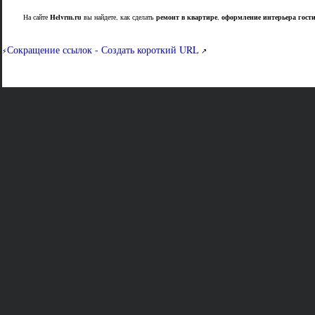
На сайте
Helvrm.ru
вы найдете, как сделать
ремонт в квартире
,
оформление интерьера гост
Сокращение ссылок - Создать короткий URL
⚡
↗