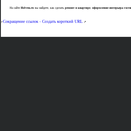
На сайте
Helvrm.ru
вы найдете, как сделать
ремонт в квартире
,
оформление интерьера гост
Сокращение ссылок - Создать короткий URL
⚡
↗