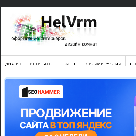
ДИЗАЙН
ИНТЕРЬЕРЫ
РЕМОНТ
СВОИМИ РУКАМИ
СТ
Свежие зап
Яркая синяя
цвет в интер
Японские ку
Черно-оранж
Элитные кух
Элитная пос
Шкаф-пенал 
Электропров
Что предста
Школа ремо
Черно-белая
Электрическ
Фасады для
сотворят чу
Шьем шторы
Чем отмыть 