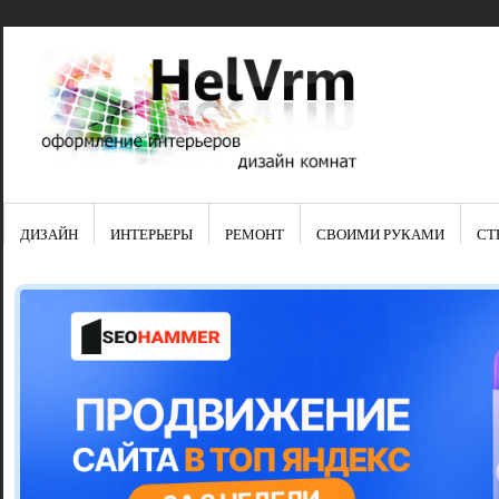
ДИЗАЙН
ИНТЕРЬЕРЫ
РЕМОНТ
СВОИМИ РУКАМИ
СТ
Свежие зап
Яркая синяя
цвет в интер
Японские ку
Черно-оранж
Элитные кух
Элитная пос
Шкаф-пенал 
Электропров
Что предста
Школа ремо
Черно-белая
Электрическ
Фасады для
сотворят чу
Шьем шторы
Чем отмыть 