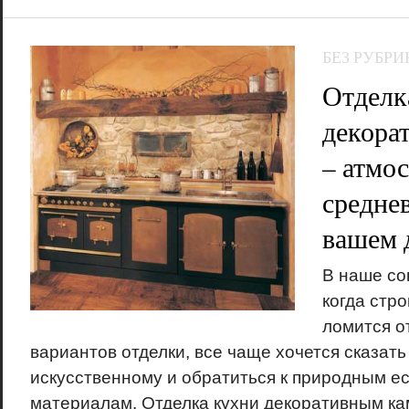
БЕЗ РУБРИ
Отделк
декора
– атмо
среднев
вашем 
В наше со
когда стр
ломится о
вариантов отделки, все чаще хочется сказать
искусственному и обратиться к природным е
материалам. Отделка кухни декоративным к