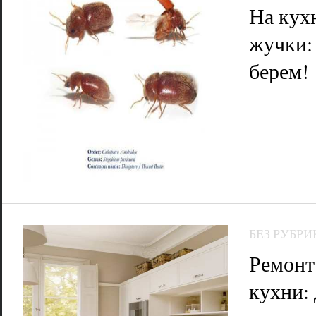
На кух
жучки:
берем!
БЕЗ РУБРИ
Ремонт
кухни: 