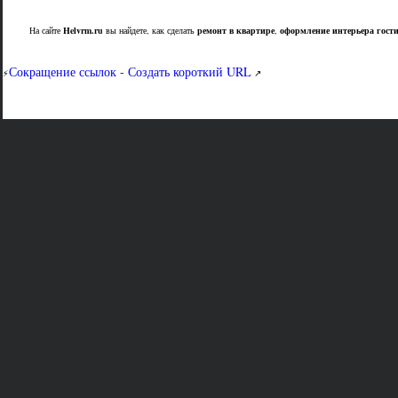
На сайте
Helvrm.ru
вы найдете, как сделать
ремонт в квартире
,
оформление интерьера гост
Сокращение ссылок - Создать короткий URL
⚡
↗