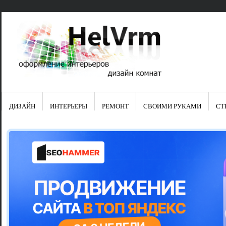
ДИЗАЙН
ИНТЕРЬЕРЫ
РЕМОНТ
СВОИМИ РУКАМИ
СТ
Свежие зап
Яркая синяя
цвет в интер
Японские ку
Черно-оранж
Элитные кух
Элитная пос
Шкаф-пенал 
Электропров
Что предста
Школа ремо
Черно-белая
Электрическ
Фасады для
сотворят чу
Шьем шторы
Чем отмыть 